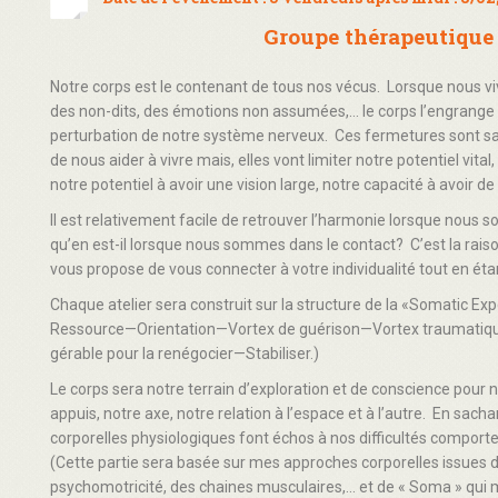
Groupe thérapeutique
Notre corps est le contenant de tous nos vécus. Lorsque nous v
des non-dits, des émotions non assumées,… le corps l’engrange
perturbation de notre système nerveux. Ces fermetures sont sal
de nous aider à vivre mais, elles vont limiter notre potentiel vital
notre potentiel à avoir une vision large, notre capacité à avoir d
Il est relativement facile de retrouver l’harmonie lorsque nous
qu’en est-il lorsque nous sommes dans le contact? C’est la raison
vous propose de vous connecter à votre individualité tout en étan
Chaque atelier sera construit sur la structure de la «Somatic E
Ressource—Orientation—Vortex de guérison—Vortex traumatiqu
gérable pour la renégocier—Stabiliser.)
Le corps sera notre terrain d’exploration et de conscience pour
appuis, notre axe, notre relation à l’espace et à l’autre. En sacha
corporelles physiologiques font échos à nos difficultés compor
(Cette partie sera basée sur mes approches corporelles issues du
psychomotricité, des chaines musculaires,… et de « Soma » qui 