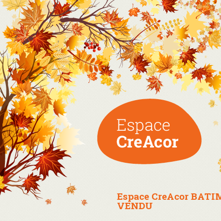
Espace CreAcor BATI
VENDU