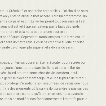
s : « Créativité et approche corporelle ». J’ai choisi ce nom
ps et on y entend aussi le mot accord. Tout un programme, un
 entre corps et esprit. Le verbal prend tout son sens si il est
sens si il est relié aux sensations par le biais des mots.
omprendre et cela nous apporte une source de
 bénéfiques. Cependant, n’oublions pas que la vie est un
lle tout doit être relié. Ces liens créent la fluidité et cette
de santé psychique, physique et elle donne du sens.
espace, un temps pour s’arrêter, s’écouter pour recréer ou
t toujours d’une rupture dans les liens et dans le flux de
 : vécu lourd, traumatisme, choc de vie, accident, deuil, …
à gérer, le blocage vient toujours d’une rupture de flux qui
i nous protège d’émotions non assumées, de vécus que nous
 Il y a des moments où la survie doit prendre le pas sur ces
rtant de se rendre compte qu’à tout moment, nous avons le
ire, mais de modifier nos fonctionnements limitatifs pour la