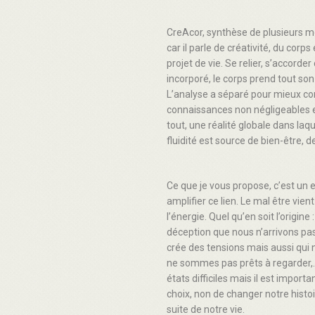
CreAcor, synthèse de plusieurs mot
car il parle de créativité, du cor
projet de vie. Se relier, s’accorder
incorporé, le corps prend tout son 
L’analyse a séparé pour mieux c
connaissances non négligeables et
tout, une réalité globale dans laque
fluidité est source de bien-être, 
Ce que je vous propose, c’est un 
amplifier ce lien. Le mal être vien
l’énergie. Quel qu’en soit l’origine
déception que nous n’arrivons pas 
crée des tensions mais aussi qu
ne sommes pas prêts à regarder,….
états difficiles mais il est impo
choix, non de changer notre histo
suite de notre vie.